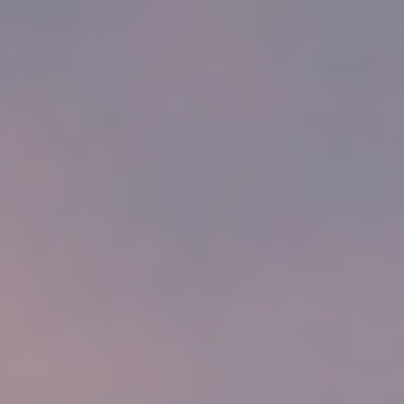
top of page
Início
Negócios e Finanças
Saúde e Beleza
Tecnologia
Viagem e Gastronomia