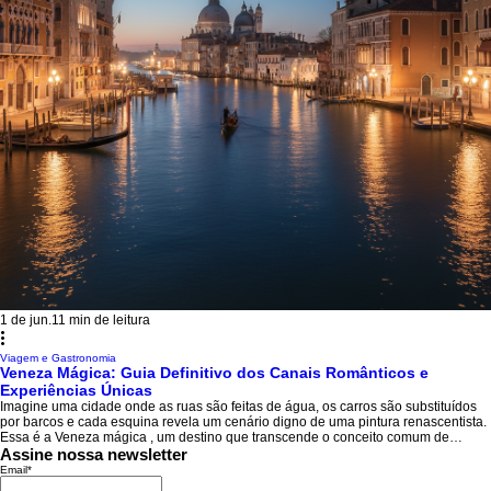
1 de jun.
11 min de leitura
Viagem e Gastronomia
Veneza Mágica: Guia Definitivo dos Canais Românticos e
Experiências Únicas
Imagine uma cidade onde as ruas são feitas de água, os carros são substituídos
por barcos e cada esquina revela um cenário digno de uma pintura renascentista.
Essa é a Veneza mágica , um destino que transcende o conceito comum de
turismo e oferece uma imersão sensorial completa. Ao planejar sua próxima
Assine nossa newsletter
aventura europeia, é impossível não considerar a "Sereníssima" como uma
Email
*
parada obrigatória. Mais do que apenas um cartão-postal romântico, Veneza é um