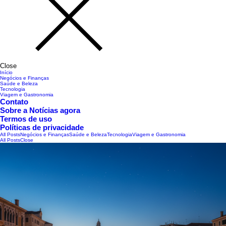
Close
Início
Negócios e Finanças
Saúde e Beleza
Tecnologia
Viagem e Gastronomia
Contato
Sobre a Notícias agora
Termos de uso
Políticas de privacidade
All Posts
Negócios e Finanças
Saúde e Beleza
Tecnologia
Viagem e Gastronomia
All Posts
Close