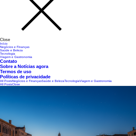
Close
Início
Negócios e Finanças
Saúde e Beleza
Tecnologia
Viagem e Gastronomia
Contato
Sobre a Notícias agora
Termos de uso
Políticas de privacidade
All Posts
Negócios e Finanças
Saúde e Beleza
Tecnologia
Viagem e Gastronomia
All Posts
Close