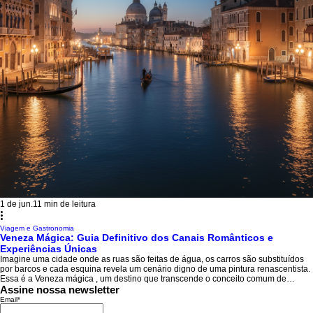
1 de jun.
11 min de leitura
Viagem e Gastronomia
Veneza Mágica: Guia Definitivo dos Canais Românticos e
Experiências Únicas
Imagine uma cidade onde as ruas são feitas de água, os carros são substituídos
por barcos e cada esquina revela um cenário digno de uma pintura renascentista.
Essa é a Veneza mágica , um destino que transcende o conceito comum de
turismo e oferece uma imersão sensorial completa. Ao planejar sua próxima
Assine nossa newsletter
aventura europeia, é impossível não considerar a "Sereníssima" como uma
Email
*
parada obrigatória. Mais do que apenas um cartão-postal romântico, Veneza é um