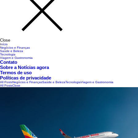
Close
Início
Negócios e Finanças
Saúde e Beleza
Tecnologia
Viagem e Gastronomia
Contato
Sobre a Notícias agora
Termos de uso
Políticas de privacidade
All Posts
Negócios e Finanças
Saúde e Beleza
Tecnologia
Viagem e Gastronomia
All Posts
Close