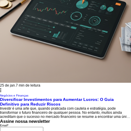
25 de jan.
7 min de leitura
Negócios e Finanças
Diversificar Investimentos para Aumentar Lucros: O Guia
Definitivo para Reduzir Riscos
Investir é uma arte que, quando praticada com cautela e estratégia, pode
transformar o futuro financeiro de qualquer pessoa. No entanto, muitos ainda
acreditam que o sucesso no mercado financeiro se resume a encontrar uma única
"grande aposta". A verdade é que uma das abordagens mais eficazes e seguras
Assine nossa newsletter
para garantir estabilidade econômica é diversificar investimentos para aumentar
Email
*
lucros . Ao implementar uma boa estratégia de diversificação, você não apenas