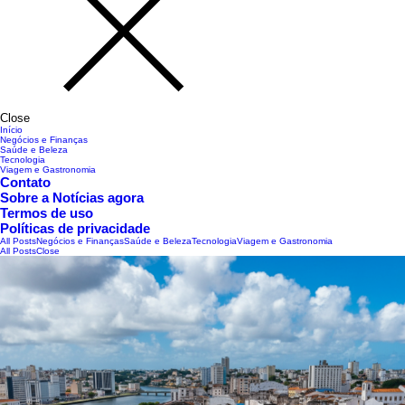
Close
Início
Negócios e Finanças
Saúde e Beleza
Tecnologia
Viagem e Gastronomia
Contato
Sobre a Notícias agora
Termos de uso
Políticas de privacidade
All Posts
Negócios e Finanças
Saúde e Beleza
Tecnologia
Viagem e Gastronomia
All Posts
Close