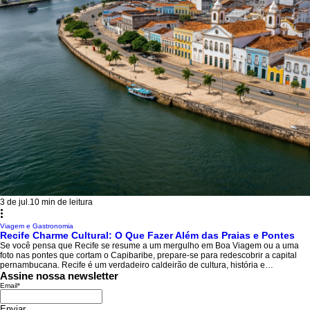
3 de jul.
10 min de leitura
Viagem e Gastronomia
Recife Charme Cultural: O Que Fazer Além das Praias e Pontes
Se você pensa que Recife se resume a um mergulho em Boa Viagem ou a uma
foto nas pontes que cortam o Capibaribe, prepare-se para redescobrir a capital
pernambucana. Recife é um verdadeiro caldeirão de cultura, história e
diversidade que pulsa em cada esquina. Ao adentrar pelas ruas da "Veneza
Assine nossa newsletter
Brasileira", você rapidamente se depara com um ambiente vibrante, onde
Email
*
manifestações artísticas seculares, como o Frevo e o Maracatu, encontram a
modernidade do Manguebeat e a inovação t
Enviar