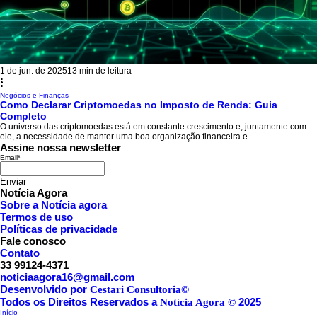
1 de jun. de 2025
13 min de leitura
Negócios e Finanças
Como Declarar Criptomoedas no Imposto de Renda: Guia
Completo
O universo das criptomoedas está em constante crescimento e, juntamente com
ele, a necessidade de manter uma boa organização financeira e...
Assine nossa newsletter
Email
*
Enviar
Notícia Agora
Sobre a Notícia agora
Termos de uso
Políticas de privacidade
Fale conosco
Contato
33 99124-4371
noticiaagora16@gmail.com
Desenvolvido por
Cestari Consultoria©
Todos os Direitos Reservados a
2025
Notícia Agora ©
Início