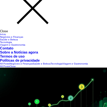
Close
Início
Negócios e Finanças
Saúde e Beleza
Tecnologia
Viagem e Gastronomia
Contato
Sobre a Notícias agora
Termos de uso
Políticas de privacidade
All Posts
Negócios e Finanças
Saúde e Beleza
Tecnologia
Viagem e Gastronomia
All Posts
Close