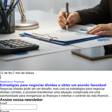
12 de fev.
7 min de leitura
Negócios e Finanças
Estratégias para negociar dívidas e obter um acordo favorável
Negociar dívidas pode ser um desafio, mas com as estratégias para negociar
dívidas corretas, é possível transformar uma situação complicada em uma
oportunidade para reorganizar as finanças e retomar o controle da vida financeira.
Desde a identificação dos passivos até a comunicação eficaz com os credores,
Assine nossa newsletter
cada passo é fundamental para obter um acordo favorável e sustentável. Neste
Email
*
artigo, você encontrará dicas práticas, insights originais e soluções acionáveis
que ajudarão a
Enviar