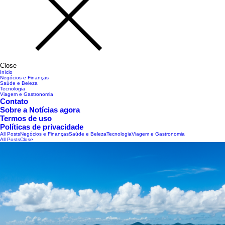
Close
Início
Negócios e Finanças
Saúde e Beleza
Tecnologia
Viagem e Gastronomia
Contato
Sobre a Notícias agora
Termos de uso
Políticas de privacidade
All Posts
Negócios e Finanças
Saúde e Beleza
Tecnologia
Viagem e Gastronomia
All Posts
Close