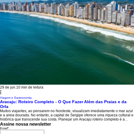
29 de jun.
10 min de leitura
Viagem e Gastronomia
Aracaju: Roteiro Completo - O Que Fazer Além das Praias e da
Orla
Muitos viajantes, ao pensarem no Nordeste, visualizam imediatamente o mar azul
e a areia dourada. No entanto, a capital de Sergipe oferece uma riqueza cultural e
histórica que transcende sua costa. Planejar um Aracaju roteiro completo é a
chave para desvendar segredos que vão muito além das famosas praias e da
Assine nossa newsletter
movimentada Orla de Atalaia. Aracaju é uma cidade planejada, acolhedora e que
Email
*
preserva com orgulho suas raízes nordestinas, oferecendo museus interativos de