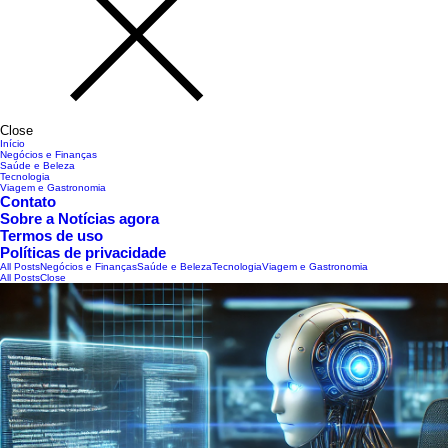
Close
Início
Negócios e Finanças
Saúde e Beleza
Tecnologia
Viagem e Gastronomia
Contato
Sobre a Notícias agora
Termos de uso
Políticas de privacidade
All Posts
Negócios e Finanças
Saúde e Beleza
Tecnologia
Viagem e Gastronomia
All Posts
Close