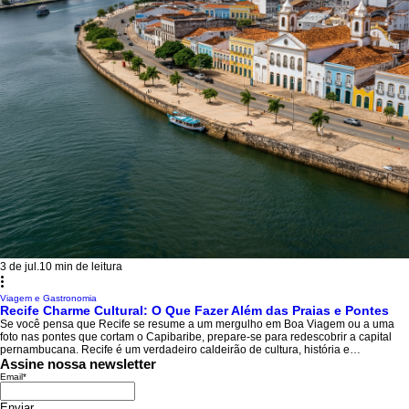
3 de jul.
10 min de leitura
Viagem e Gastronomia
Recife Charme Cultural: O Que Fazer Além das Praias e Pontes
Se você pensa que Recife se resume a um mergulho em Boa Viagem ou a uma
foto nas pontes que cortam o Capibaribe, prepare-se para redescobrir a capital
pernambucana. Recife é um verdadeiro caldeirão de cultura, história e
diversidade que pulsa em cada esquina. Ao adentrar pelas ruas da "Veneza
Assine nossa newsletter
Brasileira", você rapidamente se depara com um ambiente vibrante, onde
Email
*
manifestações artísticas seculares, como o Frevo e o Maracatu, encontram a
modernidade do Manguebeat e a inovação t
Enviar