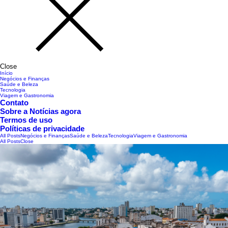
Close
Início
Negócios e Finanças
Saúde e Beleza
Tecnologia
Viagem e Gastronomia
Contato
Sobre a Notícias agora
Termos de uso
Políticas de privacidade
All Posts
Negócios e Finanças
Saúde e Beleza
Tecnologia
Viagem e Gastronomia
All Posts
Close