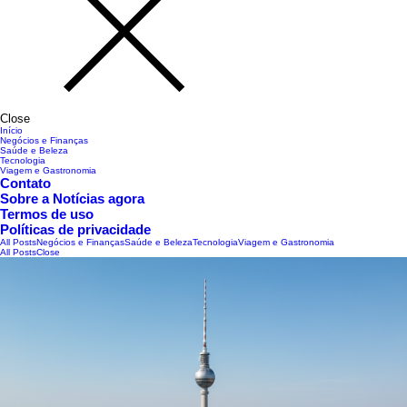
Close
Início
Negócios e Finanças
Saúde e Beleza
Tecnologia
Viagem e Gastronomia
Contato
Sobre a Notícias agora
Termos de uso
Políticas de privacidade
All Posts
Negócios e Finanças
Saúde e Beleza
Tecnologia
Viagem e Gastronomia
All Posts
Close