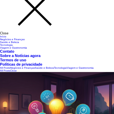
Close
Início
Negócios e Finanças
Saúde e Beleza
Tecnologia
Viagem e Gastronomia
Contato
Sobre a Notícias agora
Termos de uso
Políticas de privacidade
All Posts
Negócios e Finanças
Saúde e Beleza
Tecnologia
Viagem e Gastronomia
All Posts
Close