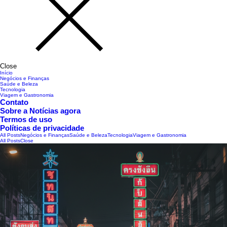
Close
Início
Negócios e Finanças
Saúde e Beleza
Tecnologia
Viagem e Gastronomia
Contato
Sobre a Notícias agora
Termos de uso
Políticas de privacidade
All Posts
Negócios e Finanças
Saúde e Beleza
Tecnologia
Viagem e Gastronomia
All Posts
Close