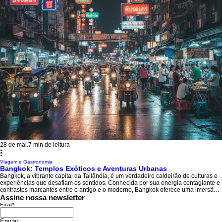
28 de mai.
7 min de leitura
Viagem e Gastronomia
Bangkok: Templos Exóticos e Aventuras Urbanas
Bangkok, a vibrante capital da Tailândia, é um verdadeiro caldeirão de culturas e
experiências que desafiam os sentidos. Conhecida por sua energia contagiante e
contrastes marcantes entre o antigo e o moderno, Bangkok oferece uma imersão
única em templos exóticos, mercados coloridos e aventuras urbanas
Assine nossa newsletter
inesquecíveis. Em cada esquina, fica claro por que Bangkok se tornou sinônimo
Email
*
de um destino onde tradições ancestrais encontram inovações contemporâneas,
criando experiências s
Enviar